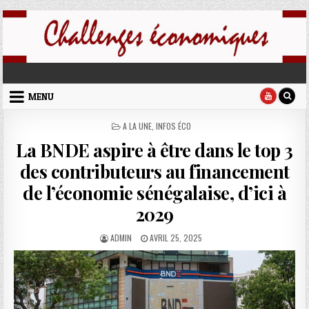
Skip to content
challenges economiques
MENU
POSTED IN
A LA UNE
,
INFOS ÉCO
La BNDE aspire à être dans le top 3
des contributeurs au financement
de l’économie sénégalaise, d’ici à
2029
AUTHOR:
PUBLISHED DATE:
ADMIN
AVRIL 25, 2025