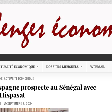
CTUALITÉ ÉCONOMIQUE
DOSSIERS MENSUELS
WEBMAIL
D IN
NE
,
ACTUALITÉ ÉCONOMIQUE
l’Espagne prospecte au Sénégal avec
Hispasat
OR:
PUBLISHED DATE:
N
SEPTEMBRE 2, 2024