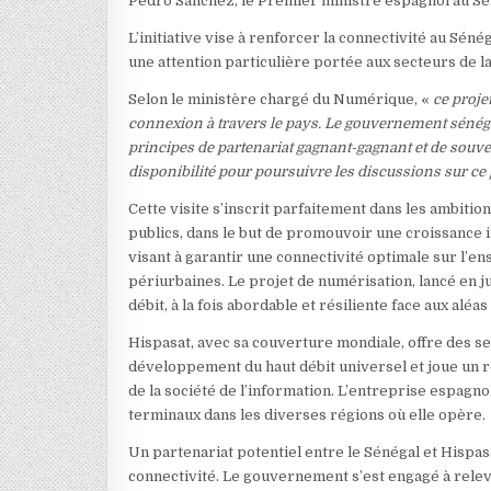
Pedro Sánchez, le Premier ministre espagnol au Sé
L’initiative vise à renforcer la connectivité au Séné
une attention particulière portée aux secteurs de l
Selon le ministère chargé du Numérique, «
ce proje
connexion à travers le pays. Le gouvernement sénégal
principes de partenariat gagnant-gagnant et de souve
disponibilité pour poursuivre les discussions sur ce 
Cette visite s’inscrit parfaitement dans les ambiti
publics, dans le but de promouvoir une croissance inc
visant à garantir une connectivité optimale sur l’e
périurbaines. Le projet de numérisation, lancé en j
débit, à la fois abordable et résiliente face aux aléas
Hispasat, avec sa couverture mondiale, offre des ser
développement du haut débit universel et joue un rô
de la société de l’information. L’entreprise espagno
terminaux dans les diverses régions où elle opère.
Un partenariat potentiel entre le Sénégal et Hispa
connectivité. Le gouvernement s’est engagé à relever 