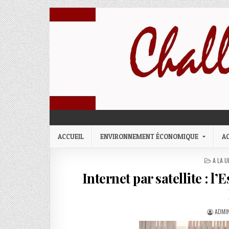
Skip to content
challenges economiques
ACCUEIL
ENVIRONNEMENT ÉCONOMIQUE
A
POSTE
A LA U
Internet par satellite : 
AUTH
ADMI