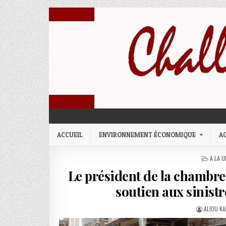
Skip to content
challenges economiques
ACCUEIL
ENVIRONNEMENT ÉCONOMIQUE
A
POSTE
A LA U
Le président de la chambr
soutien aux sinist
AUTHOR:
ALIOU KA