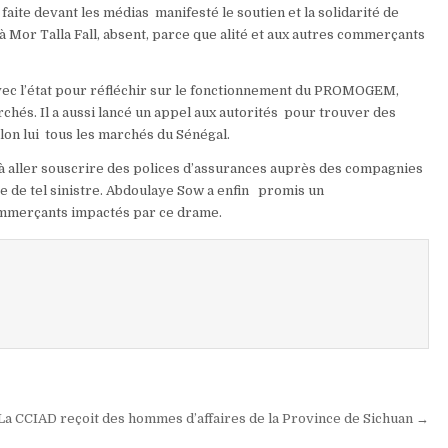
aite devant les médias manifesté le soutien et la solidarité de
à Mor Talla Fall, absent, parce que alité et aux autres commerçants
 avec l’état pour réfléchir sur le fonctionnement du PROMOGEM,
és. Il a aussi lancé un appel aux autorités pour trouver des
elon lui tous les marchés du Sénégal.
à aller souscrire des polices d’assurances auprès des compagnies
ce de tel sinistre. Abdoulaye Sow a enfin promis un
ommerçants impactés par ce drame.
 La CCIAD reçoit des hommes d’affaires de la Province de Sichuan →