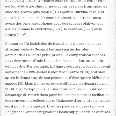
Royaume Uni, 0.18 (24
place) pour les USA. Mais cette règle
est loin d’être absolue car nous avons des pays francophones
avec des scores plus faibles (0.28 pour le Burkina Faso, 0.20
pour le Burundi ou 0.30 pour la Guinée). A contrario, nous
avons des pays anglophones avec des scores relativement
e
e
élevés, comme le Zimbabwe (173
), la Tanzanie (127
) ou le
e
Kenya (130
).
Comparée à la législation du travail de la plupart des pays
africains, celle du Sénégal fait ainsi partie des plus
défavorables à l’entreprise privée. La comparaison avec les
pays émergents d’Asie la met dans une position encore plus
défavorable. Par exemple, la Chine a adopté son code du travail
seulement en 1995 (selon Baker & McKenzie 2013), soit bien
après le démarrage de son processus d’émergence (début des
années 80). Mais la mise en œuvre effective n’a démarré qu’en
2008, avec l’adoption de la
Labor Contract Law
, qui a introduit
davantage de restrictions pour les licenciements, la facilitation
des conventions collectives et l’exigence d’un contrat de travail
écrit pour tout employé. D’autres pays asiatiques comme le
Bengladesh, ont des régulations beaucoup plus faibles et mises