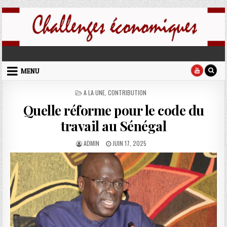
Skip to content
challenges economiques
MENU
POSTED IN
A LA UNE
,
CONTRIBUTION
Quelle réforme pour le code du
travail au Sénégal
AUTHOR:
PUBLISHED DATE:
ADMIN
JUIN 17, 2025