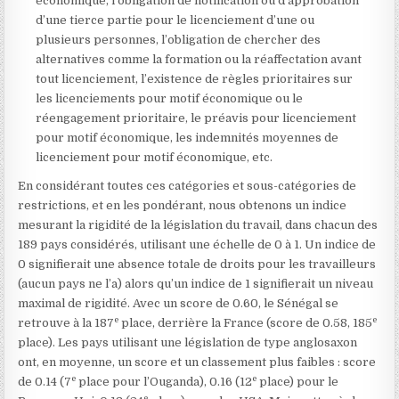
économique, l’obligation de notification ou d’approbation
d’une tierce partie pour le licenciement d’une ou
plusieurs personnes, l’obligation de chercher des
alternatives comme la formation ou la réaffectation avant
tout licenciement, l’existence de règles prioritaires sur
les licenciements pour motif économique ou le
réengagement prioritaire, le préavis pour licenciement
pour motif économique, les indemnités moyennes de
licenciement pour motif économique, etc.
En considérant toutes ces catégories et sous-catégories de
restrictions, et en les pondérant, nous obtenons un indice
mesurant la rigidité de la législation du travail, dans chacun des
189 pays considérés, utilisant une échelle de 0 à 1. Un indice de
0 signifierait une absence totale de droits pour les travailleurs
(aucun pays ne l’a) alors qu’un indice de 1 signifierait un niveau
maximal de rigidité. Avec un score de 0.60, le Sénégal se
e
e
retrouve à la 187
place, derrière la France (score de 0.58, 185
place). Les pays utilisant une législation de type anglosaxon
ont, en moyenne, un score et un classement plus faibles : score
e
e
de 0.14 (7
place pour l’Ouganda), 0.16 (12
place) pour le
e